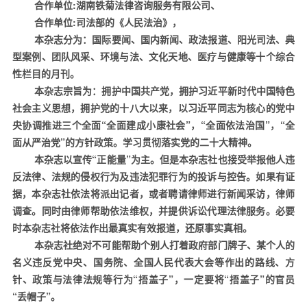
合作单位
:
湖南铁菊法律咨询服务有限公司、
合作单位
:
司法部的《人民法治》
，
本杂志分为：国际要闻、国内新闻、政法报道、阳光司法、典
型案例、团队风采、环境与法、文化天地、医疗与健康等十个综合
性栏目的月刊。
本杂志宗旨为：拥护中国共产党，拥护习近平新时代中国特色
社会主义思想，拥护党的十八大以来，以习近平同志为核心的党中
央协调推进三个全面“全面建成小康社会”，“全面依法治国”，“全
面从严治党”的方针政策。学习贯彻落实党的二十大精神。
本杂志以宣传“正能量”为主。但是本杂志社也接受举报他人违
反法律、法规的侵权行为及违法犯罪行为的投诉与控告。如果有证
据，本杂志社依法将派出记者，或者聘请律师进行新闻采访，律师
调查。同时由律师帮助依法维权，并提供诉讼代理法律服务。必要
时本杂志社将依法作出最真实有效报道，还原事实真相。
本杂志社绝对不可能帮助个别人打着政府部门牌子、某个人的
名义违反党中央、国务院、全国人民代表大会等作出的路线、方
针、政策与法律法规等行为“捂盖子”，一定要将“捂盖子”的官员
“丢帽子”。