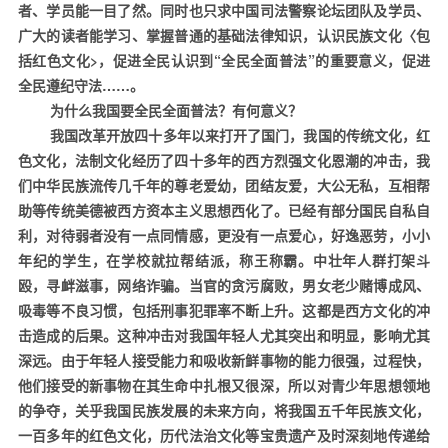
者、学员能一目了然。同时也只求中国司法警察论坛团队及学员、
广大的读者能学习、掌握普通的基础法律知识，认识民族文化〈包
括红色文化
>
，促进全民认识到“全民全面普法”的重要意义，促进
全民遵纪守法……。
为什么我国要全民全面普法？有何意义？
我国改革开放四十多年以来打开了国门，我国的传统文化，红
色文化，法制文化经历了四十多年的西方烈强文化恩潮的冲击，我
们中华民族流传几千年的尊老爱幼，团结友爱，大公无私，互相帮
助等传统美德被西方资本主义思想西化了。已经有部分国民自私自
利，对待弱者没有一点同情感，更没有一点爱心，好逸恶劳，小小
年纪的学生，在学校就拉帮结派，称王称霸。中壮年人群打架斗
殴，寻衅滋事，网络诈骗。当官的贪污腐败，男女老少赌博成风、
吸毒等不良习惯，包括刑事犯罪率不断上升。这都是西方文化的冲
击造成的后果。这种冲击对我国年轻人尤其突出和明显，影响尤其
深远。由于年轻人接受能力和吸收新鲜事物的能力很强，过程快，
他们接受的新事物在其生命中扎根又很深，所以对青少年思想领地
的争夺，关乎我国民族发展的未来方向，将我国五千年民族文化，
一百多年的红色文化，历代法治文化等宝贵遗产及时深刻地传递给