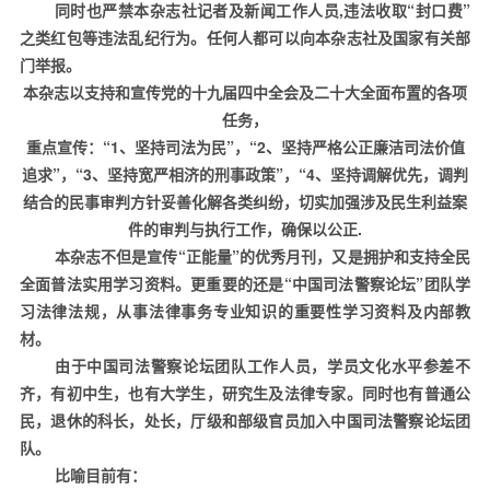
同时也严禁本杂志社记者及新闻工作人员
,
违法收取“封口费”
之类红包等违法乱纪行为。任何人都可以向本杂志社及国家有关部
门举报。
本杂志以支持和宣传党的十九届四中全会及二十大全面布置的各项
任务，
重点宣传：“
1
、坚持司法为民”，“
2
、坚持严格公正廉洁司法价值
追求”，“
3
、坚持宽严相济的刑事政策”，“
4
、坚持调解优先，调判
结合的民事审判方针妥善化解各类纠纷，切实加强涉及民生利益案
件的审判与执行工作，确保以公正
.
本杂志不但是宣传“正能量”的优秀月刊，又是拥护和支持全
民
全面普法实用学习资料。更重
要的还是“中国司法警察论坛”团队学
习法律法规，从事法律事务专业知识的重要性学习资料及内部教
材。
由于中国司法警察论坛团队工作人员，学员文化水平参差不
齐，有初中生，也有大学生，研究生及法律专家。同时也有普通公
民，退休的科长，处长，厅级和部级官员加入中国司法警察论坛团
队。
比喻目前有：