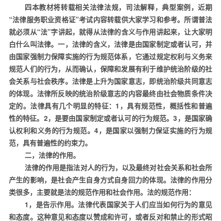
四本教材将转载相关法律法规，司法解释，典型案例，近期
“法律服务职业资格证”考试内容转载供大家学习和参考。所谓普法
就必须从“法”字讲起，就得从法律的含义与作用讲起来，让大家明
白什么叫法律。一，法律的含义，法律是由国家制定或者认可，并
由国家强制力保障实施的行为规范体系，它通过规定权利与义务来
规范人们的行为，从而确认，保障和发展有利于维护统治阶级的社
会关系与社会秩序。法律是上升为国家意志，即统治阶级共同意志
的体现。法律所反映的统治阶级意志的内容最终由社会物质条件决
定的。法律具有几个明显的特征：
1
，具有规范性，概括性和普遍
性的特征。
2
，是要由国家制定或者认可的行为规范。
3
，是国家确
认权利和义务的行为规范。
4
，是国家以强制力保证实施的行为规
范，具有普遍性的约束力。
二，法律的作用。
法律的作用是指法对人的行为，以及最终对社会关系和社会所
产生的影响，是社会产生自身方式自身回力的体现。法律的作用分
类很多，主要就是法的规范作用和社会作用。法的规范作用：
1
，是告示作用。法律代表国家关于人们应当如何行为的意见
和态度。这种意见和态度以赞成和许可，或者反对和禁止的形式昭