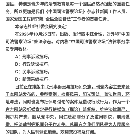
国民，特别是青少年的法制教育是每一个国民必然承担起的重要任
务。所以更加是我们《中国司法警察论坛》杂志社新闻工作人员、
国家爱国工程研究院“全民全面普法”工作者的首要任务
..
本杂志社经社委会研究决定：
在
2026
年
10
月
25
日前，出版、发行四本综合性，对外称“中国
司法警察论坛”普法杂志。对内称“中国司法警察论坛”法律事务学
员专用教材。
A
：刑事诉讼技巧，
B
：行政诉讼技巧，
C
：民事诉讼技巧，
D
：新闻采编技巧。
目前正在排版中《刑事诉讼与技巧》杂志，刊登内容主要来源
于本网站发布的，典型案例，检察风采，阳光司法，普法栏目，环
境与法，同时也发布批评与讨论的案件及侵权行政行为，作为一个
官方网站及纸媒肯定是行使媒体（舆论）监督权，维护法律尊严，
拥护共产党，服从党中央，同违法犯罪分子及滥用职权，刑讯逼
供，枉法裁判等犯罪分子作斗争。总而言之我们团队是为人民服务
的团队，为人民刊登正能量。欢迎您投稿及订阅。