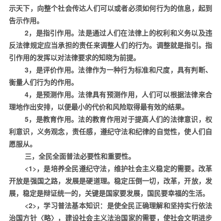
示天下，向整个社会传达人们可以或者必须如何行为的信息，起到
告示作用。
2
，是指引作用。法是通过人们在法律上的权利和义务以及违
反法律规定应当承担的责任来调整人们的行为。调整就是指引。指
引作用的发挥以对法律要求的知晓为前提。
3
，是评价作用。法律作为一种行为标准和尺度，具有判断、
衡量人们行为的作用。
4
，是预测作用。法律具有预测作用，人们可以根据法律来合
理地作出安排，以便最小的代价和风险取得最有效的结果。
5
，是教育作用。法的教育作用对于提高人们的法律意识，权
利意识，义务观念，责任感，遵纪守法和纪律的自觉性，使人们自
愿服从。
三，全民全面普法必要性和重要性。
<1>
，是培养全民遵纪守法，维护社会主义稳定的需要。改革
开放是强国之路，发展是硬道理。稳定压倒一切，改革，开放，发
展，稳定是辩证统一的，关键是国家要发展，国民要幸福的生活。
<2>
，学习普法基本知识：是使全民正确理解和坚持实行依法
治国方针〈略〉，建设社会主义法治国家的需要，使社会文明进步