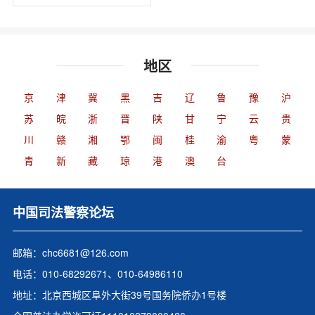
地区
京
津
冀
黑
吉
辽
鲁
豫
沪
苏
皖
浙
晋
陕
甘
宁
云
贵
川
赣
湘
鄂
闽
桂
渝
粤
蒙
青
新
藏
琼
港
澳
台
中国司法警察论坛
邮箱：chc6681@126.com
电话：010-68292671、010-64986110
地址：北京西城区阜外大街39号国务院侨办1号楼