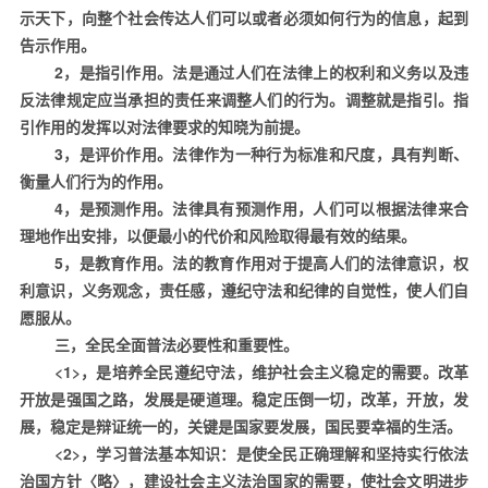
示天下，向整个社会传达人们可以或者必须如何行为的信息，起到
告示作用。
2
，是指引作用。法是通过人们在法律上的权利和义务以及违
反法律规定应当承担的责任来调整人们的行为。调整就是指引。指
引作用的发挥以对法律要求的知晓为前提。
3
，是评价作用。法律作为一种行为标准和尺度，具有判断、
衡量人们行为的作用。
4
，是预测作用。法律具有预测作用，人们可以根据法律来合
理地作出安排，以便最小的代价和风险取得最有效的结果。
5
，是教育作用。法的教育作用对于提高人们的法律意识，权
利意识，义务观念，责任感，遵纪守法和纪律的自觉性，使人们自
愿服从。
三，全民全面普法必要性和重要性。
<1>
，是培养全民遵纪守法，维护社会主义稳定的需要。改革
开放是强国之路，发展是硬道理。稳定压倒一切，改革，开放，发
展，稳定是辩证统一的，关键是国家要发展，国民要幸福的生活。
<2>
，学习普法基本知识：是使全民正确理解和坚持实行依法
治国方针〈略〉，建设社会主义法治国家的需要，使社会文明进步