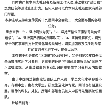
同时也严禁本杂志社记者及新闻工作人员
,
违法收取“封口费”
之类红包等违法乱纪行为。任何人都可以向本杂志社及国家有关部
门举报。
本杂志以支持和宣传党的十九届四中全会及二十大全面布置的各项
任务，
重点宣传：“
1
、坚持司法为民”，“
2
、坚持严格公正廉洁司法价值
追求”，“
3
、坚持宽严相济的刑事政策”，“
4
、坚持调解优先，调判
结合的民事审判方针妥善化解各类纠纷，切实加强涉及民生利益案
件的审判与执行工作，确保以公正
.
本杂志不但是宣传“正能量”的优秀月刊，又是拥护和支持全
民
全面普法实用学习资料。更重
要的还是“中国司法警察论坛”团队学
习法律法规，从事法律事务专业知识的重要性学习资料及内部教
材。
由于中国司法警察论坛团队工作人员，学员文化水平参差不
齐，有初中生，也有大学生，研究生及法律专家。同时也有普通公
民，退休的科长，处长，厅级和部级官员加入中国司法警察论坛团
队。
比喻目前有：