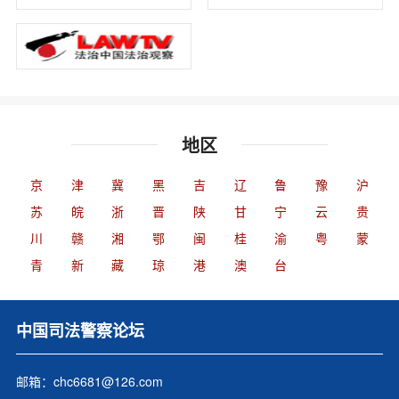
地区
京
津
冀
黑
吉
辽
鲁
豫
沪
苏
皖
浙
晋
陕
甘
宁
云
贵
川
赣
湘
鄂
闽
桂
渝
粤
蒙
青
新
藏
琼
港
澳
台
中国司法警察论坛
邮箱：chc6681@126.com