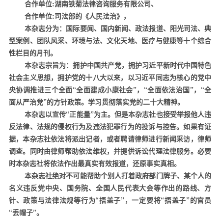
合作单位
:
湖南铁菊法律咨询服务有限公司、
合作单位
:
司法部的《人民法治》
，
本杂志分为：国际要闻、国内新闻、政法报道、阳光司法、典
型案例、团队风采、环境与法、文化天地、医疗与健康等十个综合
性栏目的月刊。
本杂志宗旨为：拥护中国共产党，拥护习近平新时代中国特色
社会主义思想，拥护党的十八大以来，以习近平同志为核心的党中
央协调推进三个全面“全面建成小康社会”，“全面依法治国”，“全
面从严治党”的方针政策。学习贯彻落实党的二十大精神。
本杂志以宣传“正能量”为主。但是本杂志社也接受举报他人违
反法律、法规的侵权行为及违法犯罪行为的投诉与控告。如果有证
据，本杂志社依法将派出记者，或者聘请律师进行新闻采访，律师
调查。同时由律师帮助依法维权，并提供诉讼代理法律服务。必要
时本杂志社将依法作出最真实有效报道，还原事实真相。
本杂志社绝对不可能帮助个别人打着政府部门牌子、某个人的
名义违反党中央、国务院、全国人民代表大会等作出的路线、方
针、政策与法律法规等行为“捂盖子”，一定要将“捂盖子”的官员
“丢帽子”。