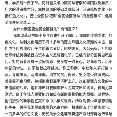
者、学员能一目了然。同时也只求中国司法警察论坛团队及学员、
广大的读者能学习、掌握普通的基础法律知识，认识民族文化〈包
括红色文化
>
，促进全民认识到“全民全面普法”的重要意义，促进
全民遵纪守法……。
为什么我国要全民全面普法？有何意义？
我国改革开放四十多年以来打开了国门，我国的传统文化，红
色文化，法制文化经历了四十多年的西方烈强文化恩潮的冲击，我
们中华民族流传几千年的尊老爱幼，团结友爱，大公无私，互相帮
助等传统美德被西方资本主义思想西化了。已经有部分国民自私自
利，对待弱者没有一点同情感，更没有一点爱心，好逸恶劳，小小
年纪的学生，在学校就拉帮结派，称王称霸。中壮年人群打架斗
殴，寻衅滋事，网络诈骗。当官的贪污腐败，男女老少赌博成风、
吸毒等不良习惯，包括刑事犯罪率不断上升。这都是西方文化的冲
击造成的后果。这种冲击对我国年轻人尤其突出和明显，影响尤其
深远。由于年轻人接受能力和吸收新鲜事物的能力很强，过程快，
他们接受的新事物在其生命中扎根又很深，所以对青少年思想领地
的争夺，关乎我国民族发展的未来方向，将我国五千年民族文化，
一百多年的红色文化，历代法治文化等宝贵遗产及时深刻地传递给