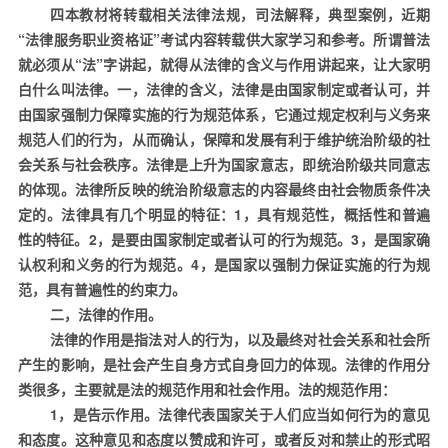
四本教材将转载相关法律法规，司法解释，典型案例，近期
“法律服务职业资格证”考试内容转载供大家学习和参考。所谓普法
就必须从“法”字讲起，就得从法律的含义与作用讲起来，让大家明
白什么叫法律。一，法律的含义，法律是由国家制定或者认可，并
由国家强制力保障实施的行为规范体系，它通过规定权利与义务来
规范人们的行为，从而确认，保障和发展有利于维护统治阶级的社
会关系与社会秩序。法律是上升为国家意志，即统治阶级共同意志
的体现。法律所反映的统治阶级意志的内容最终由社会物质条件决
定的。法律具有几个明显的特征：
1
，具有规范性，概括性和普遍
性的特征。
2
，是要由国家制定或者认可的行为规范。
3
，是国家确
认权利和义务的行为规范。
4
，是国家以强制力保证实施的行为规
范，具有普遍性的约束力。
二，法律的作用。
法律的作用是指法对人的行为，以及最终对社会关系和社会所
产生的影响，是社会产生自身方式自身回力的体现。法律的作用分
类很多，主要就是法的规范作用和社会作用。法的规范作用：
1
，是告示作用。法律代表国家关于人们应当如何行为的意见
和态度。这种意见和态度以赞成和许可，或者反对和禁止的形式昭