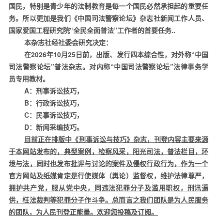
国民，特别是青少年的法制教育是每一个国民必然承担起的重要任
务。所以更加是我们《中国司法警察论坛》杂志社新闻工作人员、
国家爱国工程研究院“全民全面普法”工作者的首要任务
..
本杂志社经社委会研究决定：
在
2026
年
10
月
25
日前，出版、发行四本综合性，对外称“中国
司法警察论坛”普法杂志。对内称“中国司法警察论坛”法律事务学
员专用教材。
A
：刑事诉讼技巧，
B
：行政诉讼技巧，
C
：民事诉讼技巧，
D
：新闻采编技巧。
目前正在排版中《刑事诉讼与技巧》杂志，刊登内容主要来源
于本网站发布的，典型案例，检察风采，阳光司法，普法栏目，环
境与法，同时也发布批评与讨论的案件及侵权行政行为，作为一个
官方网站及纸媒肯定是行使媒体（舆论）监督权，维护法律尊严，
拥护共产党，服从党中央，同违法犯罪分子及滥用职权，刑讯逼
供，枉法裁判等犯罪分子作斗争。总而言之我们团队是为人民服务
的团队，为人民刊登正能量。欢迎您投稿及订阅。