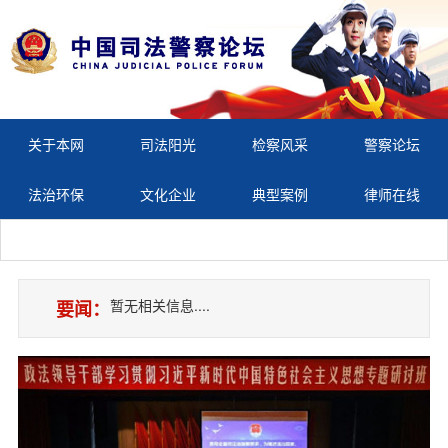
关于本网
司法阳光
检察风采
警察论坛
法治环保
文化企业
典型案例
律师在线
暂无相关信息....
要闻：