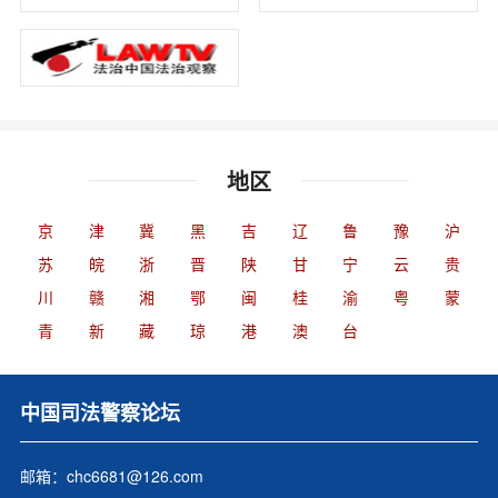
地区
京
津
冀
黑
吉
辽
鲁
豫
沪
苏
皖
浙
晋
陕
甘
宁
云
贵
川
赣
湘
鄂
闽
桂
渝
粤
蒙
青
新
藏
琼
港
澳
台
中国司法警察论坛
邮箱：chc6681@126.com