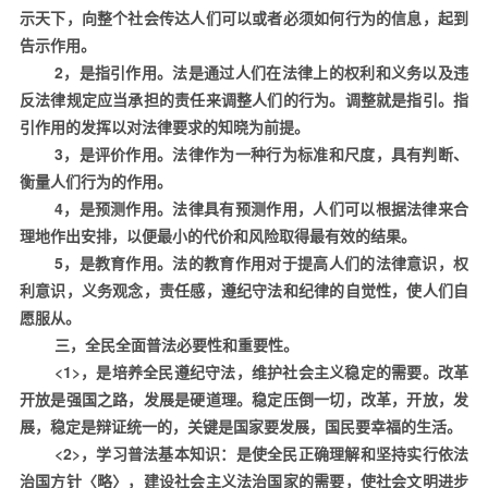
示天下，向整个社会传达人们可以或者必须如何行为的信息，起到
告示作用。
2
，是指引作用。法是通过人们在法律上的权利和义务以及违
反法律规定应当承担的责任来调整人们的行为。调整就是指引。指
引作用的发挥以对法律要求的知晓为前提。
3
，是评价作用。法律作为一种行为标准和尺度，具有判断、
衡量人们行为的作用。
4
，是预测作用。法律具有预测作用，人们可以根据法律来合
理地作出安排，以便最小的代价和风险取得最有效的结果。
5
，是教育作用。法的教育作用对于提高人们的法律意识，权
利意识，义务观念，责任感，遵纪守法和纪律的自觉性，使人们自
愿服从。
三，全民全面普法必要性和重要性。
<1>
，是培养全民遵纪守法，维护社会主义稳定的需要。改革
开放是强国之路，发展是硬道理。稳定压倒一切，改革，开放，发
展，稳定是辩证统一的，关键是国家要发展，国民要幸福的生活。
<2>
，学习普法基本知识：是使全民正确理解和坚持实行依法
治国方针〈略〉，建设社会主义法治国家的需要，使社会文明进步