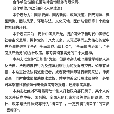
合作单位
:
湖南铁菊法律咨询服务有限公司、
合作单位
:
司法部的《人民法治》
，
本杂志分为：国际要闻、国内新闻、政法报道、阳光司法、典
型案例、团队风采、环境与法、文化天地、医疗与健康等十个综合
性栏目的月刊。
本杂志宗旨为：拥护中国共产党，拥护习近平新时代中国特色
社会主义思想，拥护党的十八大以来，以习近平同志为核心的党中
央协调推进三个全面“全面建成小康社会”，“全面依法治国”，“全
面从严治党”的方针政策。学习贯彻落实党的二十大精神。
本杂志以宣传“正能量”为主。但是本杂志社也接受举报他人违
反法律、法规的侵权行为及违法犯罪行为的投诉与控告。如果有证
据，本杂志社依法将派出记者，或者聘请律师进行新闻采访，律师
调查。同时由律师帮助依法维权，并提供诉讼代理法律服务。必要
时本杂志社将依法作出最真实有效报道，还原事实真相。
本杂志社绝对不可能帮助个别人打着政府部门牌子、某个人的
名义违反党中央、国务院、全国人民代表大会等作出的路线、方
针、政策与法律法规等行为“捂盖子”，一定要将“捂盖子”的官员
“丢帽子”。