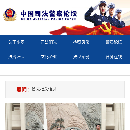
关于本网
司法阳光
检察风采
警察论坛
法治环保
文化企业
典型案例
律师在线
暂无相关信息....
要闻：