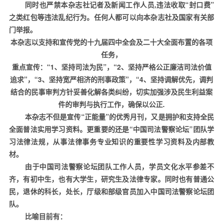
同时也严禁本杂志社记者及新闻工作人员
,
违法收取“封口费”
之类红包等违法乱纪行为。任何人都可以向本杂志社及国家有关部
门举报。
本杂志以支持和宣传党的十九届四中全会及二十大全面布置的各项
任务，
重点宣传：“
1
、坚持司法为民”，“
2
、坚持严格公正廉洁司法价值
追求”，“
3
、坚持宽严相济的刑事政策”，“
4
、坚持调解优先，调判
结合的民事审判方针妥善化解各类纠纷，切实加强涉及民生利益案
件的审判与执行工作，确保以公正
.
本杂志不但是宣传“正能量”的优秀月刊，又是拥护和支持全
民
全面普法实用学习资料。更重
要的还是“中国司法警察论坛”团队学
习法律法规，从事法律事务专业知识的重要性学习资料及内部教
材。
由于中国司法警察论坛团队工作人员，学员文化水平参差不
齐，有初中生，也有大学生，研究生及法律专家。同时也有普通公
民，退休的科长，处长，厅级和部级官员加入中国司法警察论坛团
队。
比喻目前有：