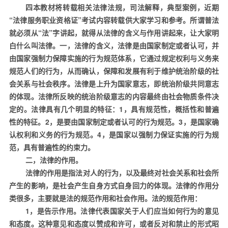
四本教材将转载相关法律法规，司法解释，典型案例，近期
“法律服务职业资格证”考试内容转载供大家学习和参考。所谓普法
就必须从“法”字讲起，就得从法律的含义与作用讲起来，让大家明
白什么叫法律。一，法律的含义，法律是由国家制定或者认可，并
由国家强制力保障实施的行为规范体系，它通过规定权利与义务来
规范人们的行为，从而确认，保障和发展有利于维护统治阶级的社
会关系与社会秩序。法律是上升为国家意志，即统治阶级共同意志
的体现。法律所反映的统治阶级意志的内容最终由社会物质条件决
定的。法律具有几个明显的特征：
1
，具有规范性，概括性和普遍
性的特征。
2
，是要由国家制定或者认可的行为规范。
3
，是国家确
认权利和义务的行为规范。
4
，是国家以强制力保证实施的行为规
范，具有普遍性的约束力。
二，法律的作用。
法律的作用是指法对人的行为，以及最终对社会关系和社会所
产生的影响，是社会产生自身方式自身回力的体现。法律的作用分
类很多，主要就是法的规范作用和社会作用。法的规范作用：
1
，是告示作用。法律代表国家关于人们应当如何行为的意见
和态度。这种意见和态度以赞成和许可，或者反对和禁止的形式昭