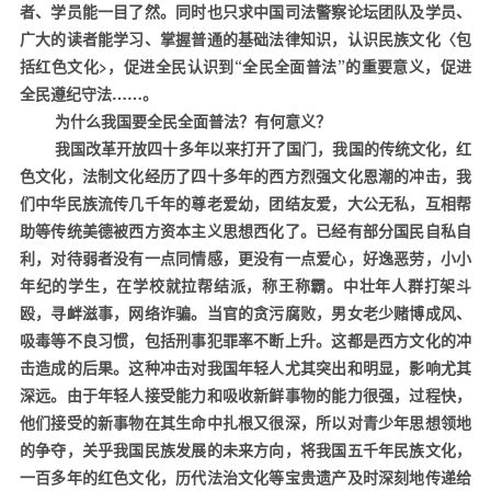
者、学员能一目了然。同时也只求中国司法警察论坛团队及学员、
广大的读者能学习、掌握普通的基础法律知识，认识民族文化〈包
括红色文化
>
，促进全民认识到“全民全面普法”的重要意义，促进
全民遵纪守法……。
为什么我国要全民全面普法？有何意义？
我国改革开放四十多年以来打开了国门，我国的传统文化，红
色文化，法制文化经历了四十多年的西方烈强文化恩潮的冲击，我
们中华民族流传几千年的尊老爱幼，团结友爱，大公无私，互相帮
助等传统美德被西方资本主义思想西化了。已经有部分国民自私自
利，对待弱者没有一点同情感，更没有一点爱心，好逸恶劳，小小
年纪的学生，在学校就拉帮结派，称王称霸。中壮年人群打架斗
殴，寻衅滋事，网络诈骗。当官的贪污腐败，男女老少赌博成风、
吸毒等不良习惯，包括刑事犯罪率不断上升。这都是西方文化的冲
击造成的后果。这种冲击对我国年轻人尤其突出和明显，影响尤其
深远。由于年轻人接受能力和吸收新鲜事物的能力很强，过程快，
他们接受的新事物在其生命中扎根又很深，所以对青少年思想领地
的争夺，关乎我国民族发展的未来方向，将我国五千年民族文化，
一百多年的红色文化，历代法治文化等宝贵遗产及时深刻地传递给