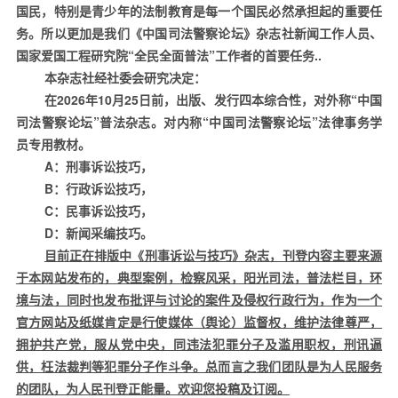
国民，特别是青少年的法制教育是每一个国民必然承担起的重要任
务。所以更加是我们《中国司法警察论坛》杂志社新闻工作人员、
国家爱国工程研究院“全民全面普法”工作者的首要任务
..
本杂志社经社委会研究决定：
在
2026
年
10
月
25
日前，出版、发行四本综合性，对外称“中国
司法警察论坛”普法杂志。对内称“中国司法警察论坛”法律事务学
员专用教材。
A
：刑事诉讼技巧，
B
：行政诉讼技巧，
C
：民事诉讼技巧，
D
：新闻采编技巧。
目前正在排版中《刑事诉讼与技巧》杂志，刊登内容主要来源
于本网站发布的，典型案例，检察风采，阳光司法，普法栏目，环
境与法，同时也发布批评与讨论的案件及侵权行政行为，作为一个
官方网站及纸媒肯定是行使媒体（舆论）监督权，维护法律尊严，
拥护共产党，服从党中央，同违法犯罪分子及滥用职权，刑讯逼
供，枉法裁判等犯罪分子作斗争。总而言之我们团队是为人民服务
的团队，为人民刊登正能量。欢迎您投稿及订阅。